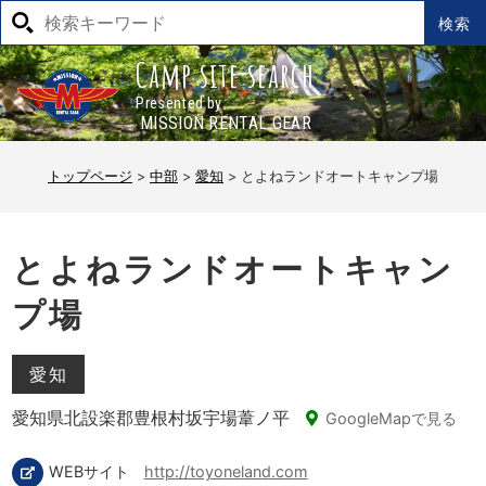
Camp site search
MISSION RENTAL GEAR
トップページ
>
中部
>
愛知
>
とよねランドオートキャンプ場
とよねランドオートキャン
プ場
愛知
愛知県北設楽郡豊根村坂宇場葦ノ平
GoogleMapで見る
WEBサイト
http://toyoneland.com